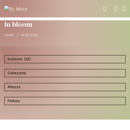
In bloom
/
CHI SIAMO
HOME
IN BLOOM
MATERIALI
TROVA UN RIVENDITORE
DIVENTA UN RIVENDITORE
RICHIEDI IL CATALOGO
CONTATTI