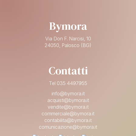
Bymora
Via Don F. Narcisi, 10
24050, Palosco (BG)
Contatti
Tel 035 4497955
info@bymora.it
acquisti@bymora.it
vendite@bymora.it
commerciale@bymora.it
contabilita@bymora.it
comunicazione@bymora.it