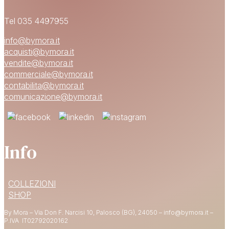
Tel 035 4497955
info@bymora.it
acquisti@bymora.it
vendite@bymora.it
commerciale@bymora.it
contabilita@bymora.it
comunicazione@bymora.it
Info
15% DI SCONTO
COLLEZIONI
SUL PRIMO ORDINE
SHOP
By Mora – Via Don F. Narcisi 10, Palosco (BG), 24050 – info@bymora.it –
Shop now
P.IVA IT
02792020162