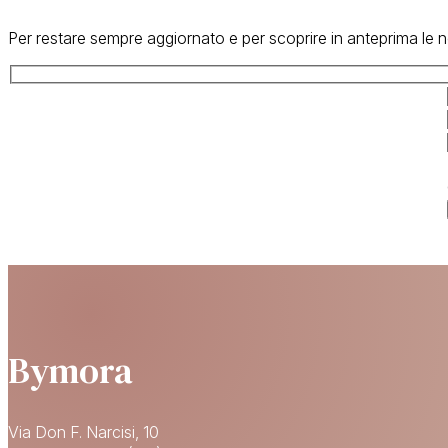
Per restare sempre aggiornato e per scoprire in anteprima le no
Bymora
Via Don F. Narcisi, 10