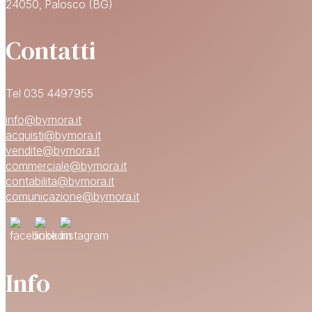
24050, Palosco (BG)
Contatti
Tel 035 4497955
info@bymora.it
acquisti@bymora.it
vendite@bymora.it
commerciale@bymora.it
contabilita@bymora.it
comunicazione@bymora.it
Info