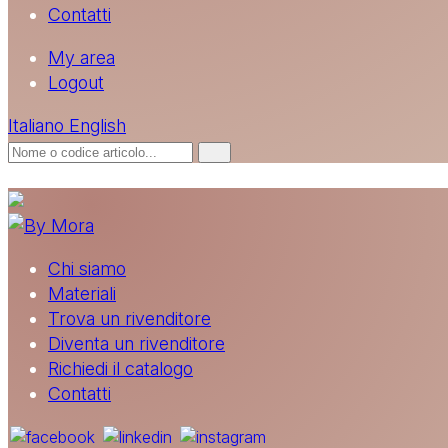
Contatti
My area
Logout
Italiano
English
Chi siamo
Materiali
Trova un rivenditore
Diventa un rivenditore
Richiedi il catalogo
Contatti