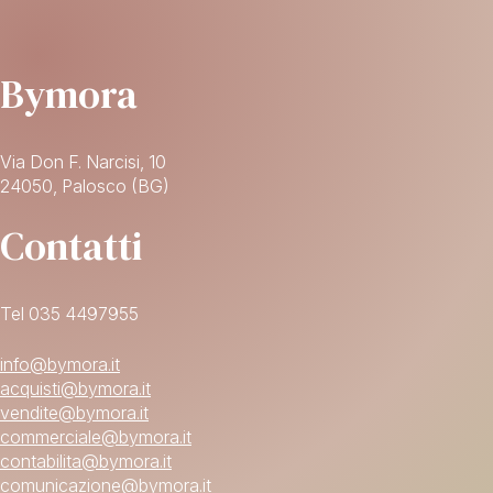
Bymora
Via Don F. Narcisi, 10
24050, Palosco (BG)
Contatti
Tel 035 4497955
info@bymora.it
acquisti@bymora.it
vendite@bymora.it
commerciale@bymora.it
contabilita@bymora.it
comunicazione@bymora.it