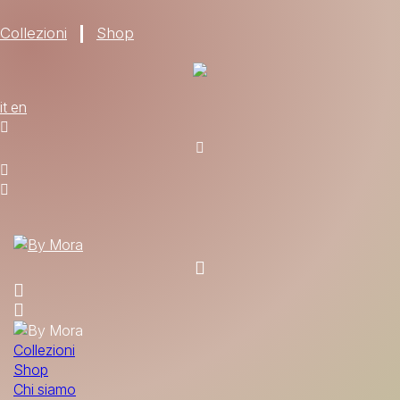
Collezioni
Shop
CHI SIAMO
it
en
MATERIALI
TROVA UN RIVENDITORE
DIVENTA UN RIVENDITORE
RICHIEDI IL CATALOGO
CONTATTI
Collezioni
Shop
Chi siamo