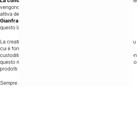
La conoscenza, la creatività e l’impegno
sono qualità che
vengono coltivate e custodite con attenzione, sono parte
attiva degli insegnamenti che ci ha lasciato nostro padre
Gianfranco Mora Senior
, dal quale abbiamo imparato
questo lavoro.
La creatività e la cura dei dettagli sono valori imprescindibili su
cui è fondata
BY MORA
, valori che vengono coltivati e
custoditi con molta attenzione, perché crediamo che solo con
questo modus operandi si possa offrire ad un pubblico attento
prodotti all’altezza delle aspettative.
Sempre nel rispetto del
Made in Italy
più vero.