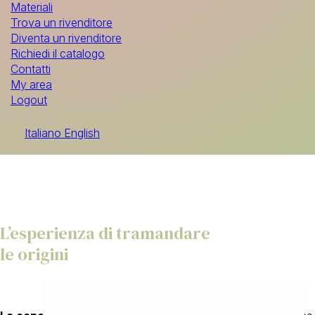
Materiali
Trova un rivenditore
Diventa un rivenditore
Richiedi il catalogo
Contatti
My area
Logout
Italiano
English
L’esperienza di tramandare
le origini