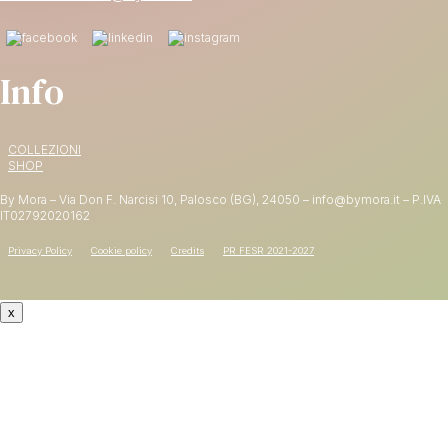
Info
15% DI SCONTO
SUL PRIMO ORDINE
COLLEZIONI
SHOP
Shop now
By Mora – Via Don F. Narcisi 10, Palosco (BG), 24050 – info@bymora.it – P.IVA
IT
02792020162
Privacy Policy
Cookie policy
Credits
PR FESR 2021-2027
x
CODICE: WELCOME15