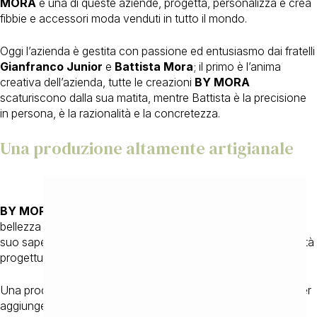
MORA
è una di queste aziende, progetta, personalizza e crea
fibbie e accessori moda venduti in tutto il mondo.
Oggi l’azienda è gestita con passione ed entusiasmo dai fratelli
Gianfranco Junior
e
Battista Mora
; il primo è l’anima
creativa dell’azienda, tutte le creazioni
BY MORA
scaturiscono dalla sua matita, mentre Battista è la precisione
in persona, è la razionalità e la concretezza.
Una produzione altamente artigianale
BY MORA
ama creare la bellezza, non oggetti comuni, una
bellezza che va ricercata nella
vocazione artigianale
e nel
suo sapere costantemente coniugare idea creativa e capacità
progettuale.
Una produzione artigianale lontana dalle logiche industriali per
aggiungere alle creazioni più
valore estetico
, massimo