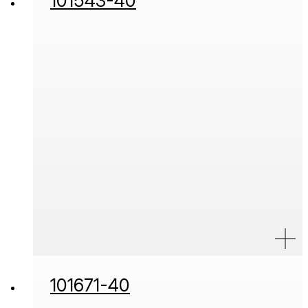
101543-40
101671-40