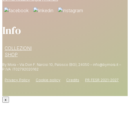
Info
15% DI SCONTO
COLLEZIONI
SUL PRIMO ORDINE
SHOP
By Mora – Via Don F. Narcisi 10, Palosco (BG), 24050 – info@bymora.it –
Shop now
P.IVA IT
02792020162
Privacy Policy
Cookie policy
Credits
PR FESR 2021-2027
x
CODICE: WELCOME15