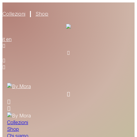
Collezioni
Shop
CHI SIAMO
it
en
MATERIALI
TROVA UN RIVENDITORE
DIVENTA UN RIVENDITORE
RICHIEDI IL CATALOGO
CONTATTI
Collezioni
Shop
Chi siamo