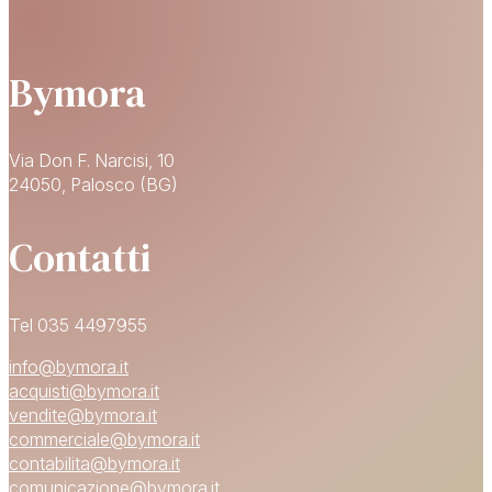
Bymora
Via Don F. Narcisi, 10
24050, Palosco (BG)
Contatti
Tel 035 4497955
info@bymora.it
acquisti@bymora.it
vendite@bymora.it
commerciale@bymora.it
contabilita@bymora.it
comunicazione@bymora.it