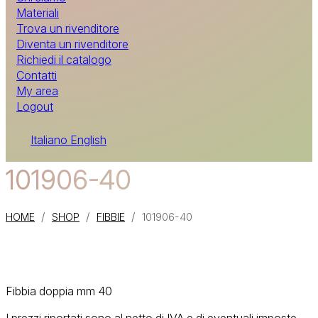
Materiali
Trova un rivenditore
Diventa un rivenditore
Richiedi il catalogo
Contatti
My area
Logout
Italiano
English
101906-40
/
/
/
HOME
SHOP
FIBBIE
101906-40
Fibbia doppia mm 40
I prezzi riportati sono al netto di IVA e di eventuali imposte