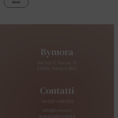
Bymora
Via Don F. Narcisi, 10
24050, Palosco (BG)
Contatti
Tel 035 4497955
info@bymora.it
acquisti@bymora.it