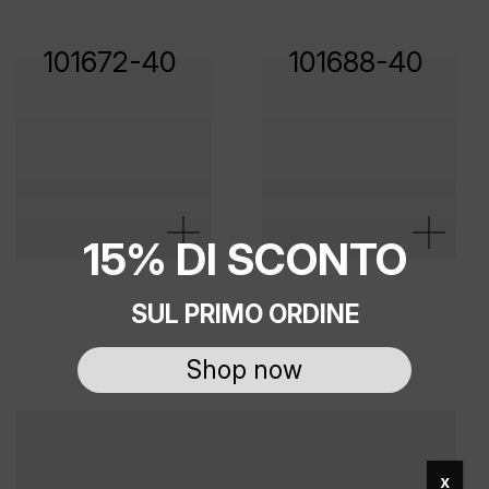
101672-40
101688-40
15% DI SCONTO
SUL PRIMO ORDINE
Shop now
x