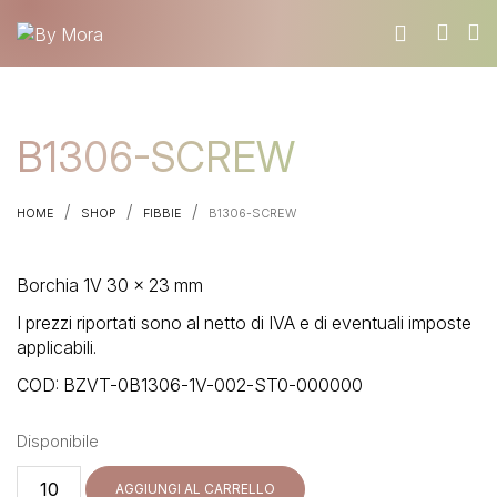
CHI SIAMO
B1306-SCREW
MATERIALI
TROVA UN RIVENDITORE
/
/
/
HOME
SHOP
FIBBIE
B1306-SCREW
DIVENTA UN RIVENDITORE
RICHIEDI IL CATALOGO
Borchia 1V 30 x 23 mm
CONTATTI
I prezzi riportati sono al netto di IVA e di eventuali imposte
applicabili.
COD:
BZVT-0B1306-1V-002-ST0-000000
Disponibile
B1306-
AGGIUNGI AL CARRELLO