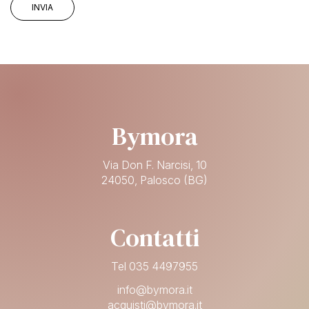
Bymora
Via Don F. Narcisi, 10
24050, Palosco (BG)
Contatti
Tel 035 4497955
info@bymora.it
acquisti@bymora.it