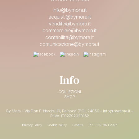
info@bymora.it
acquisti@bymora.it
vendite@bymora.it
commerciale@bymora.it
contabilita@bymora.it
comunicazione@bymora.it
Info
COLLEZIONI
SHOP
By Mora – Via Don F. Narcisi 10, Palosco (BG), 24050 – info@bymora.it –
P.IVA IT
02792020162
Privacy Policy
Cookie policy
Credits
PR FESR 2021-2027