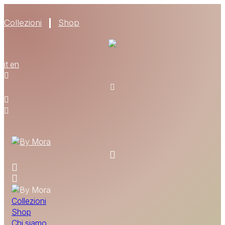
Collezioni
Shop
CHI SIAMO
it
en
MATERIALI
TROVA UN RIVENDITORE
DIVENTA UN RIVENDITORE
RICHIEDI IL CATALOGO
CONTATTI
Collezioni
Shop
Chi siamo