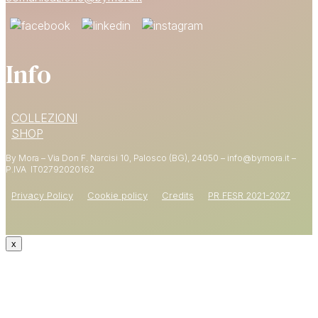
Info
15% DI SCONTO
COLLEZIONI
SUL PRIMO ORDINE
SHOP
By Mora – Via Don F. Narcisi 10, Palosco (BG), 24050 – info@bymora.it –
Shop now
P.IVA IT
02792020162
Privacy Policy
Cookie policy
Credits
PR FESR 2021-2027
x
CODICE: WELCOME15