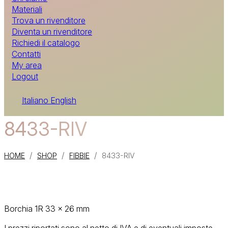
Materiali
Trova un rivenditore
Diventa un rivenditore
Richiedi il catalogo
Contatti
My area
Logout
Italiano
English
8433-RIV
/
/
/
HOME
SHOP
FIBBIE
8433-RIV
Borchia 1R 33 x 26 mm
I prezzi riportati sono al netto di IVA e di eventuali imposte