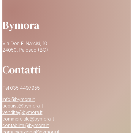
Bymora
Via Don F. Narcisi, 10
24050, Palosco (BG)
Contatti
Tel 035 4497955
info@bymora.it
acquisti@bymora.it
vendite@bymora.it
commerciale@bymora.it
contabilita@bymora.it
comunicazione@bymora.it