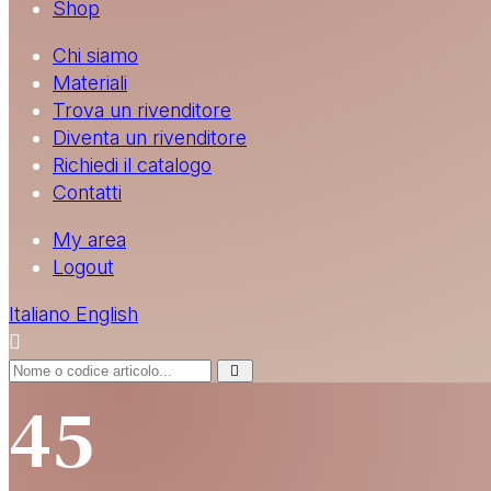
Shop
Chi siamo
Materiali
Trova un rivenditore
Diventa un rivenditore
Richiedi il catalogo
Contatti
My area
Logout
Italiano
English
45