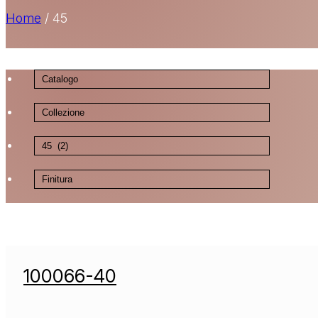
Home
/
45
100066-40