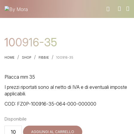
CHI SIAMO
100916-35
MATERIALI
TROVA UN RIVENDITORE
/
/
/
HOME
SHOP
FIBBIE
100916-35
DIVENTA UN RIVENDITORE
RICHIEDI IL CATALOGO
Placca mm 35
CONTATTI
I prezzi riportati sono al netto di IVA e di eventuali imposte
applicabili.
COD:
FZ0P-100916-35-064-000-000000
Disponibile
100916-
AGGIUNGI AL CARRELLO