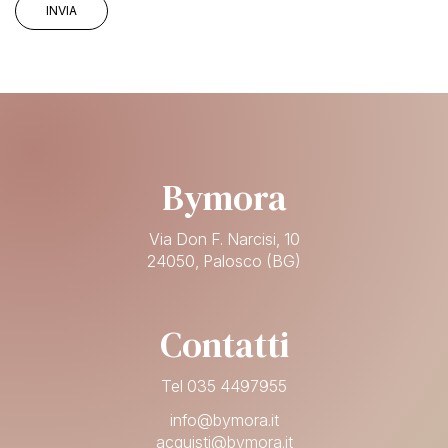
Bymora
Via Don F. Narcisi, 10
24050, Palosco (BG)
Contatti
Tel 035 4497955
info@bymora.it
acquisti@bymora.it