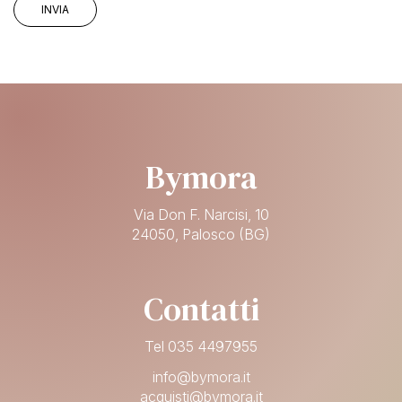
Bymora
Via Don F. Narcisi, 10
24050, Palosco (BG)
Contatti
Tel 035 4497955
info@bymora.it
acquisti@bymora.it