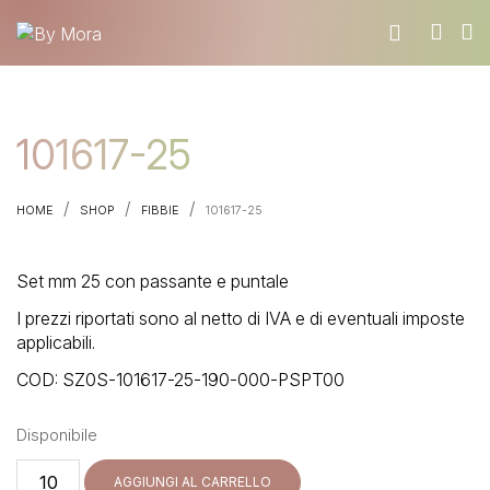
CHI SIAMO
101617-25
MATERIALI
TROVA UN RIVENDITORE
/
/
/
HOME
SHOP
FIBBIE
101617-25
DIVENTA UN RIVENDITORE
RICHIEDI IL CATALOGO
Set mm 25 con passante e puntale
CONTATTI
I prezzi riportati sono al netto di IVA e di eventuali imposte
applicabili.
COD:
SZ0S-101617-25-190-000-PSPT00
Disponibile
101617-
AGGIUNGI AL CARRELLO