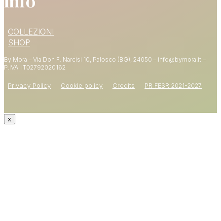
Info
15% DI SCONTO
COLLEZIONI
SUL PRIMO ORDINE
SHOP
By Mora – Via Don F. Narcisi 10, Palosco (BG), 24050 – info@bymora.it –
Shop now
P.IVA IT
02792020162
Privacy Policy
Cookie policy
Credits
PR FESR 2021-2027
x
CODICE: WELCOME15