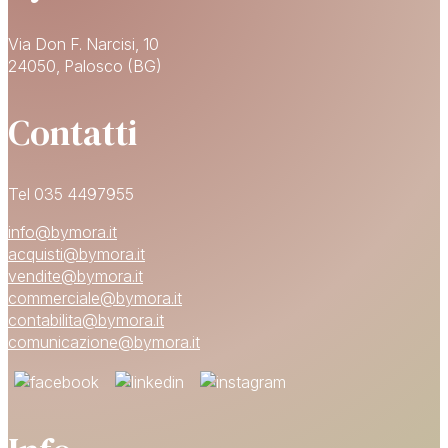
Via Don F. Narcisi, 10
24050, Palosco (BG)
Contatti
Tel 035 4497955
info@bymora.it
acquisti@bymora.it
vendite@bymora.it
commerciale@bymora.it
contabilita@bymora.it
comunicazione@bymora.it