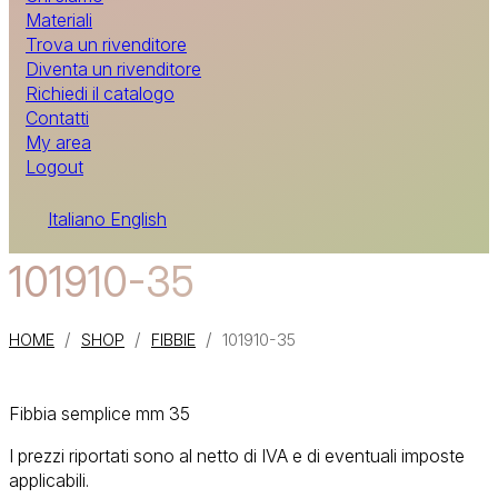
Materiali
Trova un rivenditore
Diventa un rivenditore
Richiedi il catalogo
Contatti
My area
Logout
Italiano
English
101910-35
/
/
/
HOME
SHOP
FIBBIE
101910-35
Fibbia semplice mm 35
I prezzi riportati sono al netto di IVA e di eventuali imposte
applicabili.