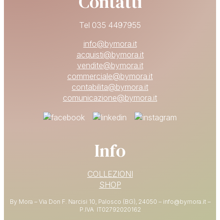
Contatti
Tel 035 4497955
info@bymora.it
acquisti@bymora.it
vendite@bymora.it
commerciale@bymora.it
contabilita@bymora.it
comunicazione@bymora.it
Info
COLLEZIONI
SHOP
By Mora – Via Don F. Narcisi 10, Palosco (BG), 24050 – info@bymora.it –
P.IVA IT
02792020162