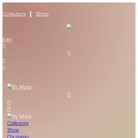
Collezioni
Shop
CHI SIAMO
it
en
MATERIALI
TROVA UN RIVENDITORE
DIVENTA UN RIVENDITORE
RICHIEDI IL CATALOGO
CONTATTI
Collezioni
Shop
Chi siamo