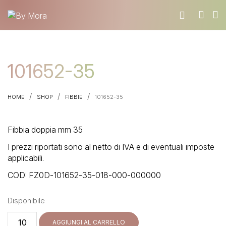
CHI SIAMO
101652-35
MATERIALI
TROVA UN RIVENDITORE
/
/
/
HOME
SHOP
FIBBIE
101652-35
DIVENTA UN RIVENDITORE
RICHIEDI IL CATALOGO
Fibbia doppia mm 35
CONTATTI
I prezzi riportati sono al netto di IVA e di eventuali imposte
applicabili.
COD:
FZ0D-101652-35-018-000-000000
Disponibile
101652-
AGGIUNGI AL CARRELLO