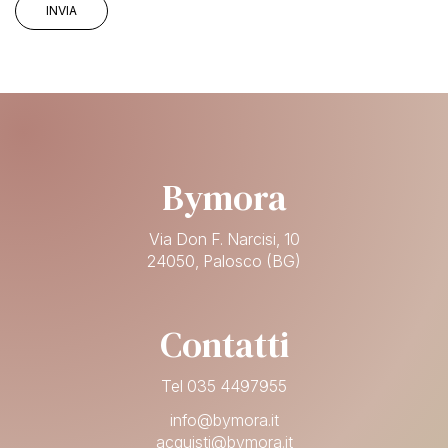
Bymora
Via Don F. Narcisi, 10
24050, Palosco (BG)
Contatti
Tel 035 4497955
info@bymora.it
acquisti@bymora.it