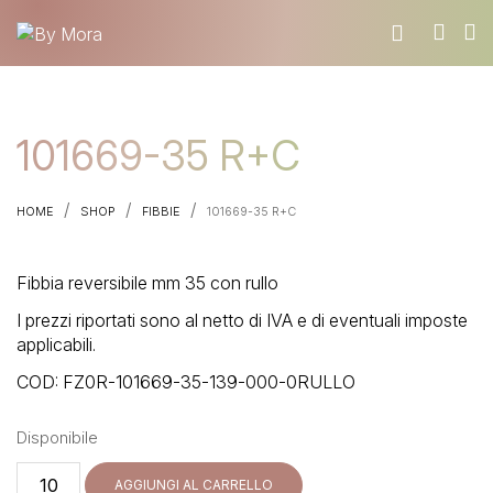
CHI SIAMO
101669-35 R+C
MATERIALI
TROVA UN RIVENDITORE
/
/
/
HOME
SHOP
FIBBIE
101669-35 R+C
DIVENTA UN RIVENDITORE
RICHIEDI IL CATALOGO
Fibbia reversibile mm 35 con rullo
CONTATTI
I prezzi riportati sono al netto di IVA e di eventuali imposte
applicabili.
COD:
FZ0R-101669-35-139-000-0RULLO
Disponibile
101669-
AGGIUNGI AL CARRELLO