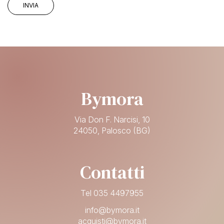
Bymora
Via Don F. Narcisi, 10
24050, Palosco (BG)
Contatti
Tel 035 4497955
info@bymora.it
acquisti@bymora.it