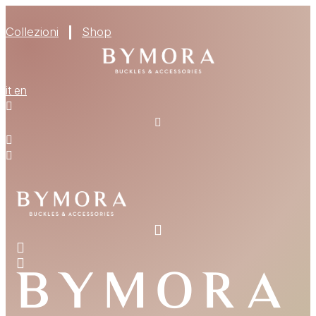
Collezioni
Shop
it
en
CHI SIAMO
MATERIALI
TROVA UN RIVENDITORE
DIVENTA UN RIVENDITORE
RICHIEDI IL CATALOGO
CONTATTI