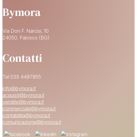
Bymora
Via Don F. Narcisi, 10
24050, Palosco (BG)
Contatti
Tel 035 4497955
info@bymora.it
acquisti@bymora.it
vendite@bymora.it
commerciale@bymora.it
contabilita@bymora.it
comunicazione@bymora.it