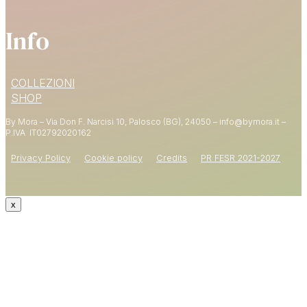
Info
15% DI SCONTO
COLLEZIONI
SUL PRIMO ORDINE
SHOP
By Mora – Via Don F. Narcisi 10, Palosco (BG), 24050 – info@bymora.it –
Shop now
P.IVA IT
02792020162
Privacy Policy
Cookie policy
Credits
PR FESR 2021-2027
x
CODICE: WELCOME15