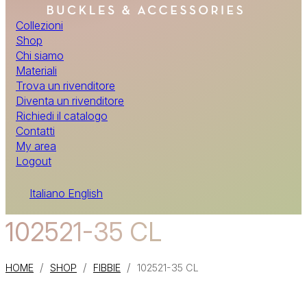
Collezioni
Shop
Chi siamo
Materiali
Trova un rivenditore
Diventa un rivenditore
Richiedi il catalogo
Contatti
My area
Logout
Italiano
English
102521-35 CL
/
/
/
HOME
SHOP
FIBBIE
102521-35 CL