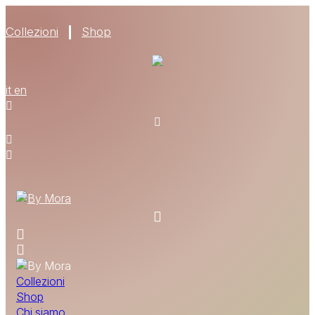
Collezioni
Shop
CHI SIAMO
it
en
MATERIALI
TROVA UN RIVENDITORE
DIVENTA UN RIVENDITORE
RICHIEDI IL CATALOGO
CONTATTI
Collezioni
Shop
Chi siamo