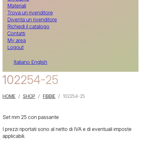
Materiali
Trova un rivenditore
Diventa un rivenditore
Richiedi il catalogo
Contatti
My area
Logout
Italiano
English
102254-25
/
/
/
HOME
SHOP
FIBBIE
102254-25
Set mm 25 con passante
I prezzi riportati sono al netto di IVA e di eventuali imposte
applicabili.