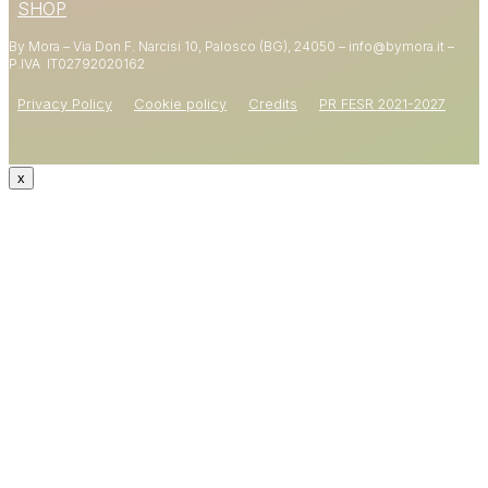
SUL PRIMO ORDINE
SHOP
By Mora – Via Don F. Narcisi 10, Palosco (BG), 24050 – info@bymora.it –
Shop now
P.IVA IT
02792020162
Privacy Policy
Cookie policy
Credits
PR FESR 2021-2027
x
CODICE: WELCOME15