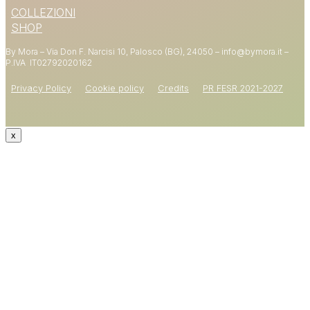
COLLEZIONI
SUL PRIMO ORDINE
SHOP
By Mora – Via Don F. Narcisi 10, Palosco (BG), 24050 – info@bymora.it –
Shop now
P.IVA IT
02792020162
Privacy Policy
Cookie policy
Credits
PR FESR 2021-2027
x
CODICE: WELCOME15