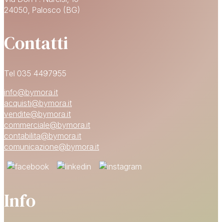
24050, Palosco (BG)
Contatti
Tel 035 4497955
info@bymora.it
acquisti@bymora.it
vendite@bymora.it
commerciale@bymora.it
contabilita@bymora.it
comunicazione@bymora.it
Info
15% DI SCONTO