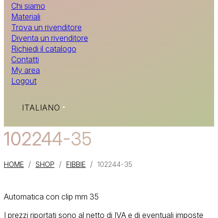
Chi siamo
Materiali
Trova un rivenditore
Diventa un rivenditore
Richiedi il catalogo
Contatti
My area
Logout
ITALIANO
102244-35
/
/
/
HOME
SHOP
FIBBIE
102244-35
Automatica con clip mm 35
I prezzi riportati sono al netto di IVA e di eventuali imposte