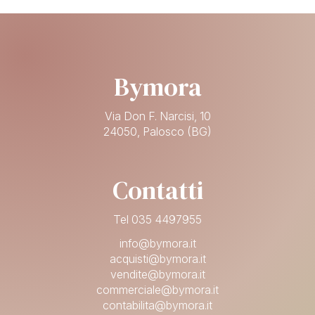
Bymora
Via Don F. Narcisi, 10
24050, Palosco (BG)
Contatti
Tel 035 4497955
info@bymora.it
acquisti@bymora.it
vendite@bymora.it
commerciale@bymora.it
contabilita@bymora.it