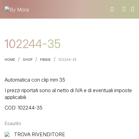
CHI SIAMO
102244-35
MATERIALI
TROVA UN RIVENDITORE
/
/
/
HOME
SHOP
FIBBIE
102244-35
DIVENTA UN RIVENDITORE
RICHIEDI IL CATALOGO
Automatica con clip mm 35
CONTATTI
I prezzi riportati sono al netto di IVA e di eventuali imposte
applicabili.
COD:
102244-35
Esaurito
TROVA RIVENDITORE