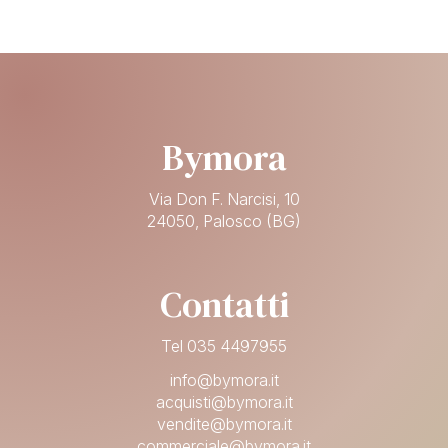
Bymora
Via Don F. Narcisi, 10
24050, Palosco (BG)
Contatti
Tel 035 4497955
info@bymora.it
acquisti@bymora.it
vendite@bymora.it
commerciale@bymora.it