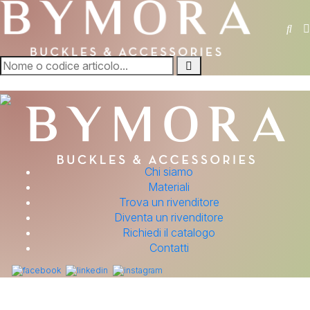
Chi siamo
Materiali
Trova un rivenditore
Diventa un rivenditore
Richiedi il catalogo
Contatti