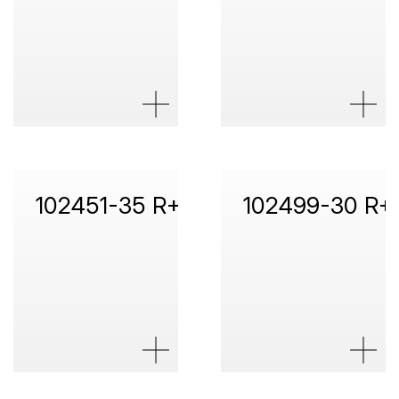
102451-35 R+C
102499-30 R+