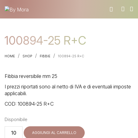
100894-25 R+C
CHI SIAMO
MATERIALI
/
/
/
TROVA UN RIVENDITORE
HOME
SHOP
FIBBIE
100894-25 R+C
DIVENTA UN RIVENDITORE
Fibbia reversibile mm 25
RICHIEDI IL CATALOGO
CONTATTI
I prezzi riportati sono al netto di IVA e di eventuali imposte
applicabili.
COD:
100894-25 R+C
Disponibile
100894-
AGGIUNGI AL CARRELLO
25