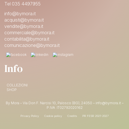
Tel 035 4497955
info@bymora.it
acquisti@bymora.it
vendite@bymora.it
commerciale@bymora.it
contabilita@bymora.it
comunicazione@bymora.it
Info
15% DI SCONTO
COLLEZIONI
SHOP
SUL PRIMO ORDINE
By Mora – Via Don F. Narcisi 10, Palosco (BG), 24050 – info@bymora.it –
Shop now
P.IVA IT
02792020162
Privacy Policy
Cookie policy
Credits
PR FESR 2021-2027