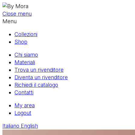
Close menu
Menu
Collezioni
Shop
Chi siamo
Materiali
Trova un rivenditore
Diventa un rivenditore
Richiedi il catalogo
Contatti
My area
Logout
Italiano
English