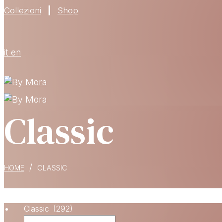
Collezioni
Shop
it
en
Classic
/
HOME
CLASSIC
Classic (292)