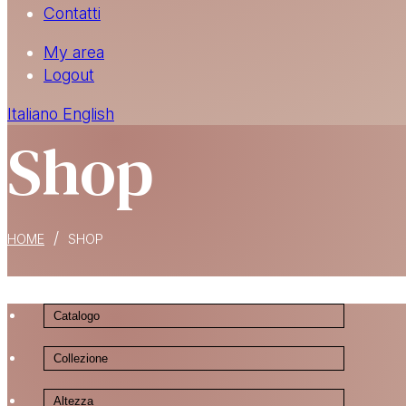
Contatti
My area
Logout
Italiano
English
Shop
/
HOME
SHOP