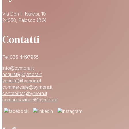
Via Don F. Narcisi, 10
24050, Palosco (BG)
Contatti
Tel 035 4497955
info@bymora.it
acquisti@bymora.it
vendite@bymora.it
commerciale@bymora.it
contabilita@bymora.it
comunicazione@bymora.it